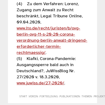
(4) Zu dem Verfahren: Lorenz,
Zugang zum Anwalt zu Recht
beschränkt, Legal Tribune Online,
09.04.2020,
www.lto.de/recht/juristen/b/ovg-
berlin-ovg-11-s-20-20-corona-
verordnung-berlin-anwalt-dringend-
erforderlicher-termin-
rechtmaessig/
.
(5) Klafki, Corona-Pandemie:
Ausgangssperre bald auch in
Deutschland?, JuWissBlog Nr.
27/2020 v. 18.3.2020,
www.juwiss.de/27-2020/
.
START
:
VEREIN
:
FORTBILDUNG
:
PUBLIKATIONEN
:
THEMEN
:
PROJEKT