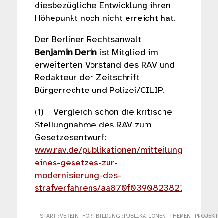
diesbezügliche Entwicklung ihren
Höhe­punkt noch nicht erreicht hat.
Der Berliner Rechtsanwalt
Benjamin Derin
ist Mitglied im
erweiterten Vorstand des RAV und
Redakteur der Zeitschrift
Bürgerrechte und Polizei/CILIP.
(1) Vergleich schon die kritische
Stellungnahme des RAV zum
Gesetzesentwurf:
www.rav.de/publikationen/mitteilungen/mitte
eines-gesetzes-zur-
modernisierung-des-
strafverfahrens/aa870f039082382799203
START
:
VEREIN
:
FORTBILDUNG
:
PUBLIKATIONEN
:
THEMEN
:
PROJEKT