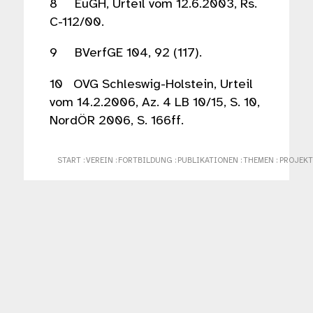
8 EuGH, Urteil vom 12.6.2003, Rs.
C-112/00.
9 BVerfGE 104, 92 (117).
10 OVG Schleswig-Holstein, Urteil
vom 14.2.2006, Az. 4 LB 10/15, S. 10,
NordÖR 2006, S. 166ff.
START
:
VEREIN
:
FORTBILDUNG
:
PUBLIKATIONEN
:
THEMEN
:
PROJEKT