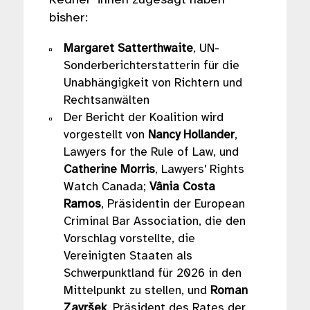
Redner*innen zugesagt haben
bisher:
Margaret Satterthwaite
,
UN-
Sonderberichterstatterin für die
Unabhängigkeit von Richtern und
Rechtsanwälten
Der Bericht der Koalition wird
vorgestellt von
Nancy Hollander
,
Lawyers for the Rule of Law, und
Catherine Morris
, Lawyers' Rights
Watch Canada;
Vânia Costa
Ramos
, Präsidentin der European
Criminal Bar Association, die den
Vorschlag vorstellte, die
Vereinigten Staaten als
Schwerpunktland für 2026 in den
Mittelpunkt zu stellen, und
Roman
Završek
, Präsident des Rates der