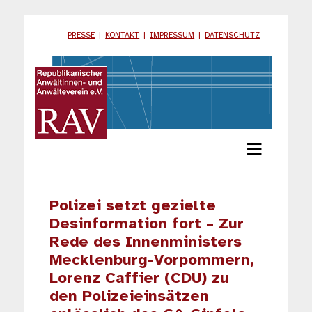
PRESSE
|
KONTAKT
|
IMPRESSUM
|
DATENSCHUTZ
≡
Polizei setzt gezielte
Desinformation fort – Zur
Rede des Innenministers
Mecklenburg-Vorpommern,
Lorenz Caffier (CDU) zu
den Polizeieinsätzen