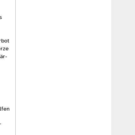
s
rbot
erze
är-
lfen
r