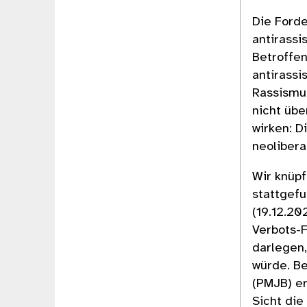
Die Ford
antirassi
Betroffen
antirassi
Rassismu
nicht übe
wirken: D
neolibera
Wir knüpf
stattgefu
(19.12.20
Verbots-F
darlegen,
würde. B
(PMJB) er
Sicht die