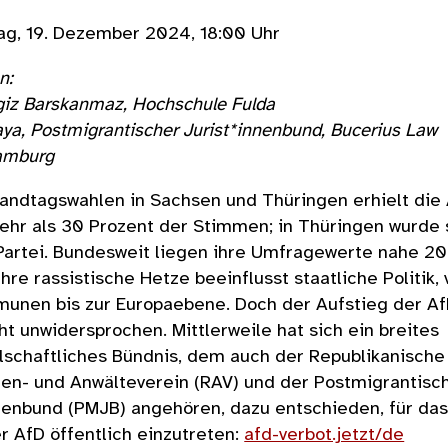
ag, 19. Dezember 2024, 18:00 Uhr
n:
giz Barskanmaz, Hochschule Fulda
ya, Postmigrantischer Jurist*innenbund, Bucerius Law
amburg
andtagswahlen in Sachsen und Thüringen erhielt die
ehr als 30 Prozent der Stimmen; in Thüringen wurde 
Partei. Bundesweit liegen ihre Umfragewerte nahe 20
Ihre rassistische Hetze beeinflusst staatliche Politik, 
unen bis zur Europaebene. Doch der Aufstieg der A
cht unwidersprochen. Mittlerweile hat sich ein breites
llschaftliches Bündnis, dem auch der Republikanische
nen- und Anwälteverein (RAV) und der Postmigrantisc
nenbund (PMJB) angehören, dazu entschieden, für da
r AfD öffentlich einzutreten:
afd-verbot.jetzt/de