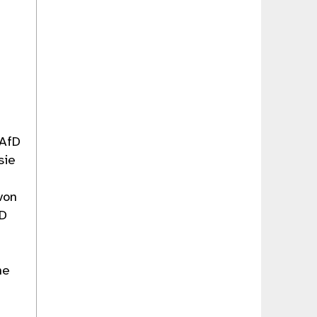
 AfD
sie
von
fD
he
s