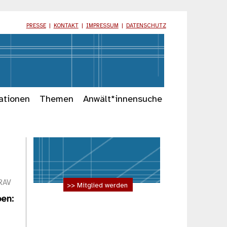
PRESSE
|
KONTAKT
|
IMPRESSUM
|
DATENSCHUTZ
ationen
Themen
Anwält*innensuche
 RAV
>> Mitglied werden
ben: