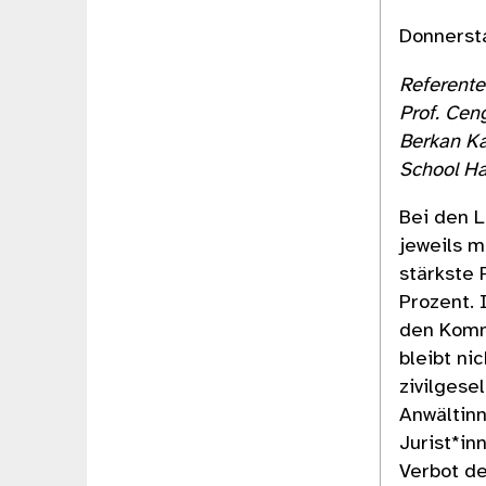
Donnerst
Referente
Prof. Cen
Berkan Ka
School H
Bei den L
jeweils m
stärkste 
Prozent. 
den Komm
bleibt ni
zivilgese
Anwältin
Jurist*in
Verbot de