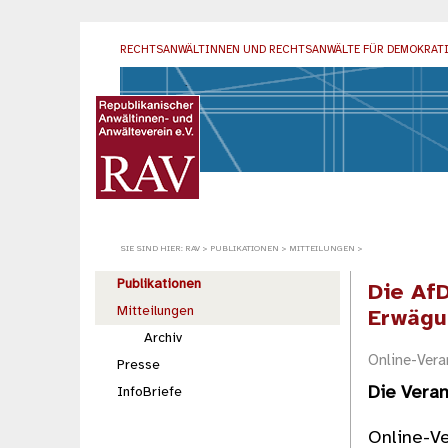
RECHTSANWÄLTINNEN UND RECHTSANWÄLTE
FÜR DEMOKRAT
SIE SIND HIER:
RAV
>
PUBLIKATIONEN
>
MITTEILUNGEN
>
Publikationen
Die Af
Mitteilungen
Erwägu
Archiv
Online-Vera
Presse
Die Vera
InfoBriefe
Online-V