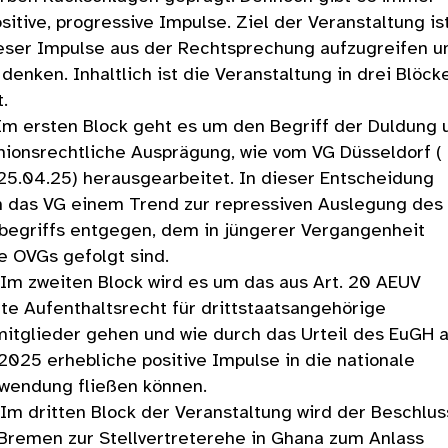
sitive, progressive Impulse. Ziel der Veranstaltung ist
ieser Impulse aus der Rechtsprechung aufzugreifen u
 denken. Inhaltlich ist die Veranstaltung in drei Blöck
t.
en Block geht es um den Begriff der Duldung 
ionsrechtliche Ausprägung, wie vom VG Düsseldorf ( 
25.04.25) herausgearbeitet. In dieser Entscheidung
ch das VG einem Trend zur repressiven Auslegung des
begriffs entgegen, dem in jüngerer Vergangenheit
e OVGs gefolgt sind.
ten Block wird es um das aus Art. 20 AEUV
te Aufenthaltsrecht für drittstaatsangehörige
itglieder gehen und wie durch das Urteil des EuGH 
025 erhebliche positive Impulse in die nationale
wendung fließen können.
ten Block der Veranstaltung wird der Beschlus
Bremen zur Stellvertreterehe in Ghana zum Anlass