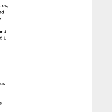
 es,
nd
e
und
8 L
aus
s