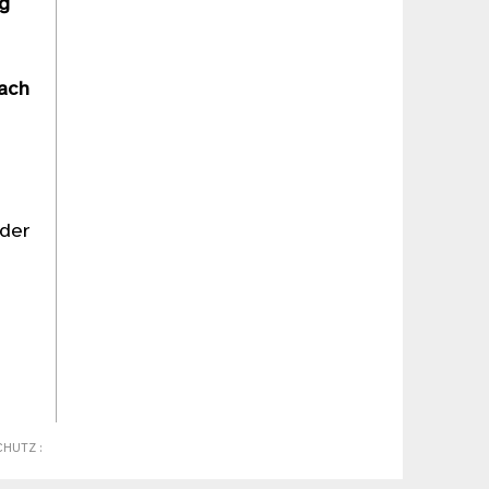
ng
nach
oder
CHUTZ
: