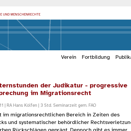
IE UND MENSCHENRECHTE
Verein
Fortbildung
Publik
ternstunden der Judikatur - progressive
prechung im Migrationsrecht
11 | RA Hans Kölfen | 3 Std. Seminarzeit gem. FAO
t im migrationsrechtlichen Bereich in Zeiten des
cks und systematischer behördlicher Rechtsverletzu
herben Rückschlägen geprägt. Dennoch gibt es immer