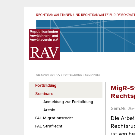
RECHTSANWÄLTINNEN UND RECHTSANWÄLTE
FÜR DEMOKRAT
SIE SIND HIER:
RAV
>
FORTBILDUNG
>
SEMINARE
>
Fortbildung
MigR-S
Seminare
Rechts
Anmeldung zur Fortbildung
Sem.Nr. 26-
Archiv
Die Arbei
FAL Migrationsrecht
Rechtsru
FAL Strafrecht
ist von 