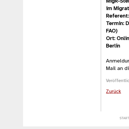
MigR-Ste
im Migra
Referent:
Termin: D
FAO)
Ort: Onli
Berlin
Anmeldun
Mail an d
Veröffentl
Zurück
STAR