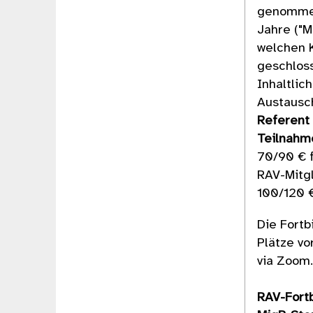
genommen
Jahre ("M
welchen 
geschloss
Inhaltlic
Austausc
Referent
Teilnahm
70/90 € f
RAV-Mitg
100/120 €
Die Fortb
Plätze vo
via Zoom
RAV-Fort