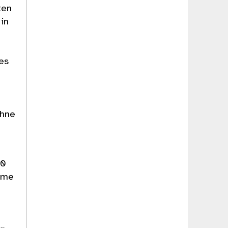
ten
 in
des
ohne
20
ahme