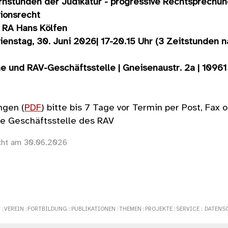
rnstunden der Judikatur - progressive Rechtsprechu
tionsrecht
 RA Hans Kölfen
ienstag, 30. Juni 2026| 17-20.15 Uhr (3 Zeitstunden 
ne und RAV-Geschäftsstelle | Gneisenaustr. 2a | 10961
gen (
PDF
) bitte
bis 7 Tage vor Termin
per Post, Fax 
ie Geschäftsstelle des RAV
icht am 30.06.2026
T
:
VEREIN
:
FORTBILDUNG
:
PUBLIKATIONEN
:
THEMEN
:
PROJEKTE
:
SERVICE
:
DATENS