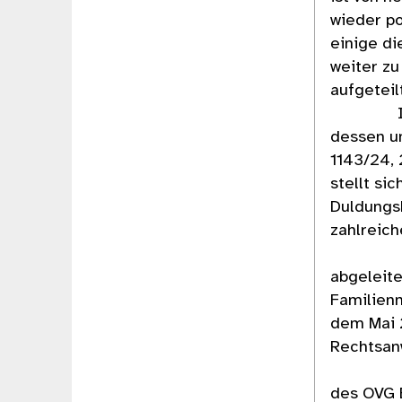
wieder po
einige d
weiter zu
aufgeteil
Im erst
dessen un
1143/24, 
stellt si
Duldungs
zahlreich
Im zwei
abgeleite
Familienm
dem Mai 2
Rechtsan
Im drit
des OVG 