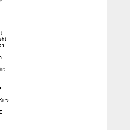
se
ot
eht.
on
n
hr:
I:
r
Kurs
I