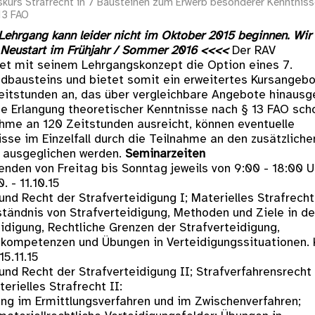
kurs Strafrecht in 7 Bausteinen zum Erwerb besonderer Kenntnis
13 FAO
Lehrgang kann leider nicht im Oktober 2015 beginnen. Wir
f Neustart im Frühjahr / Sommer 2016 <<<<
Der RAV
tet mit seinem Lehrgangskonzept die Option eines 7.
bausteins und bietet somit ein erweitertes Kursangeb
eitstunden an, das über vergleichbare Angebote hinausg
die Erlangung theoretischer Kenntnisse nach § 13 FAO sch
ahme an 120 Zeitstunden ausreicht, können eventuelle
sse im Einzelfall durch die Teilnahme an den zusätzliche
 ausgeglichen werden.
Seminarzeiten
nden von Freitag bis Sonntag jeweils von 9:00 - 18:00 U
0. - 11.10.15
nd Recht der Strafverteidigung I; Materielles Strafrecht 
ständnis von Strafverteidigung, Methoden und Ziele in de
idigung, Rechtliche Grenzen der Strafverteidigung,
kompetenzen und Übungen in Verteidigungssituationen. 
 15.11.15
und Recht der Strafverteidigung II; Strafverfahrensrecht 
terielles Strafrecht II:
ung im Ermittlungsverfahren und im Zwischenverfahren;