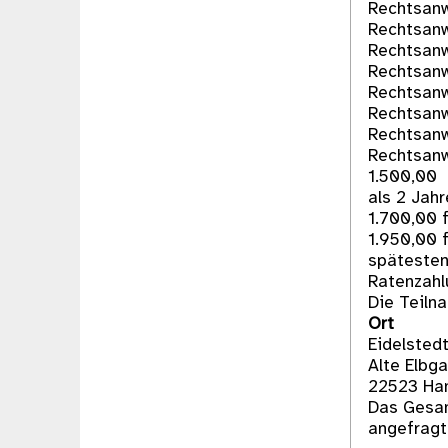
Rechtsanwa
Rechtsanw
Rechtsanw
Rechtsanw
Rechtsanw
Rechtsanw
Rechtsan
Rechtsanw
1.500,00 
als 2 Jahr
1.700,00 
1.950,00 f
spätesten
Ratenzahl
Die Teiln
Ort
Eidelstedt
Alte Elbg
22523 Ham
Das Gesam
angefragt