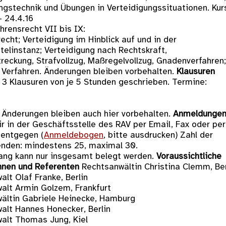
gstechnik und Übungen in Verteidigungssituationen. Kur
 - 24.4.16
hrensrecht VII bis IX:
echt; Verteidigung im Hinblick auf und in der
telinstanz; Verteidigung nach Rechtskraft,
treckung, Strafvollzug, Maßregelvollzug, Gnadenverfahren
e Verfahren. Änderungen bleiben vorbehalten.
Klausuren
 3 Klausuren von je 5 Stunden geschrieben. Termine:
5
 Änderungen bleiben auch hier vorbehalten.
Anmeldunge
r in der Geschäftsstelle des RAV per Email, Fax oder per
 entgegen (
Anmeldebogen
, bitte ausdrucken) Zahl der
nden: mindestens 25, maximal 30.
ang kann nur insgesamt belegt werden.
Voraussichtliche
nnen und Referenten
Rechtsanwältin Christina Clemm, Ber
lt Olaf Franke, Berlin
alt Armin Golzem, Frankfurt
ältin Gabriele Heinecke, Hamburg
alt Hannes Honecker, Berlin
alt Thomas Jung, Kiel