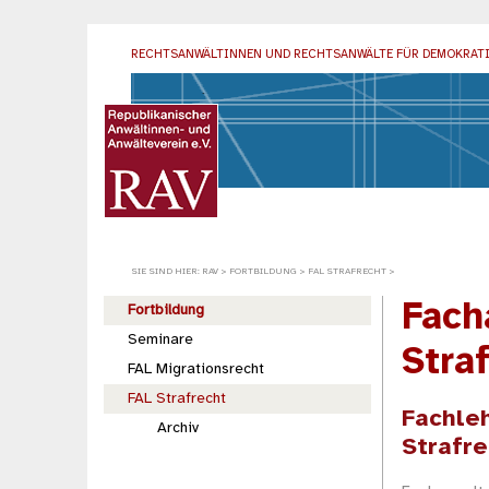
RECHTSANWÄLTINNEN UND RECHTSANWÄLTE
FÜR DEMOKRAT
SIE SIND HIER:
RAV
>
FORTBILDUNG
>
FAL STRAFRECHT
>
Fach
Fortbildung
Seminare
Stra
FAL Migrationsrecht
FAL Strafrecht
Fachle
Archiv
Strafr