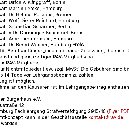
lt Ulrich v. Klinggräff, Berlin
alt Martin Lemke, Hamburg
alt Dr. Helmut Pollähne, Bremen
alt Wolf Dieter Reinhard, Hamburg
alt Sebastian Scharmer, Berlin
ältin Dr. Dominique Schimmel, Berlin
walt Arne Timmermann, Hamburg
alt Dr. Bernd Wagner, Hamburg
Preis
für Berufsanfänger_innen mit einer Zulassung, die nicht 
e ist und gleichzeitiger RAV-Mitgliedschaft
für RAV-Mitglieder
ür Nichtmitglieder (jew. zzgl. MwSt) Die Gebühren sind bi
s 14 Tage vor Lehrgangsbeginn zu zahlen.
ung ist möglich.
ahme an den Klausuren ist im Lehrgangsbeitrag enthalten
er Bürgerhaus e.V.
austraße 12
burg Fachlehrgang Strafverteidigung 2015/16
(Flyer PDF
tkonzept kann in der Geschäftsstelle
kontakt@rav.de
 werden.