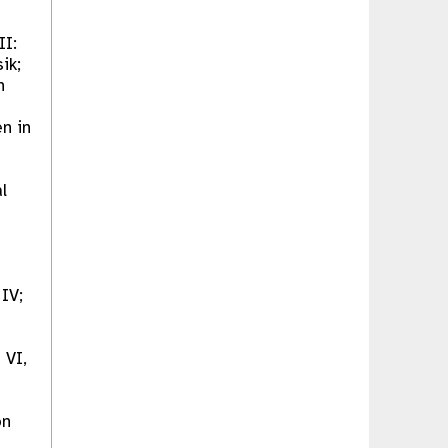
II:
ik;
n
n in
l
IV;
 VI,
on
;