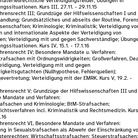
materiellrechtliche Verteidigungsfelder; Übungen in
ngssituationen. Kurs III, 27.11. - 29.11.15
hrensrecht III; Grundzüge der Hilfswissenschaften I und 
andlung; Grundsätzliches und abseits der Routine, Forens
enschaften; Kriminologie; Kriminalistik; Verteidigung vo
n und internationale Aspekte der Verteidigung von
en; Verteidigung mit und gegen Sachverständige; Übunge
ngssituationen. Kurs IV, 15.1. - 17.1.16
ahrensrecht IV; Besondere Mandate u. Verfahren:
trafsachen mit Ordnungswidrigkeiten; Großverfahren, Dea
teidigung, Verteidigung mit und gegen
igkeitsgutachten (Nullhypothese, Fehlerquellen);
vertretung; Verteidigung mit der EMRK. Kurs V, 19.2. -
ahrensrecht V; Grundzüge der Hilfswissenschaften III und 
 Mandate und Verfahren:
afsachen und Kriminologie; BtM-Strafsachen;
chtsverfahren incl. Kriminalistik und Rechtsmedizin. Kurs
.16
ahrensrecht VI, Besondere Mandate und Verfahren:
ung in Sexualstrafsachen als Abwehr der Einschränkung v
gtenrechten; Wirtschaftsstrafsachen; Steuerstrafsachen