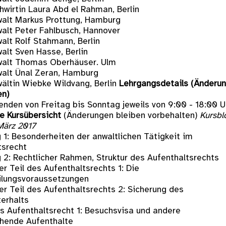
hwirtin Laura Abd el Rahman, Berlin
alt Markus Prottung, Hamburg
alt Peter Fahlbusch, Hannover
alt Rolf Stahmann, Berlin
alt Sven Hasse, Berlin
alt Thomas Oberhäuser. Ulm
alt Ünal Zeran, Hamburg
ältin Wiebke Wildvang, Berlin
Lehrgangsdetails (Änderu
en)
nden von Freitag bis Sonntag jeweils von 9:00 - 18:00 U
te Kursübersicht
(Änderungen bleiben vorbehalten)
Kursbl
 März 2017
 1: Besonderheiten der anwaltlichen Tätigkeit im
tsrecht
g 2: Rechtlicher Rahmen, Struktur des Aufenthaltsrechts
r Teil des Aufenthaltsrechts 1: Die
ilungsvoraussetzungen
er Teil des Aufenthaltsrechts 2: Sicherung des
erhalts
es Aufenthaltsrecht 1: Besuchsvisa und andere
hende Aufenthalte