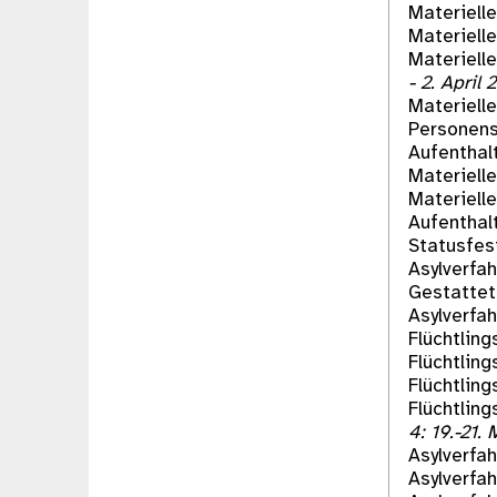
Materiell
Materiell
Materiell
- 2. April 
Materiell
Personens
Aufenthal
Materiell
Materiell
Aufenthal
Statusfes
Asylverfah
Gestatte
Asylverfah
Flüchtling
Flüchtlin
Flüchtling
Flüchtlin
4: 19.-21.
Asylverfah
Asylverfah