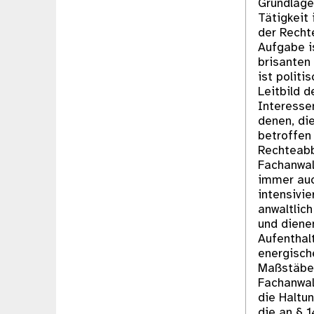
Grundlage
Tätigkeit
der Recht
Aufgabe i
brisanten 
ist polit
Leitbild d
Interessen
denen, di
betroffen
Rechteabb
Fachanwal
immer auch
intensivi
anwaltlic
und diene
Aufenthal
energisch
Maßstäbe
Fachanwalt
die Haltun
die an § 