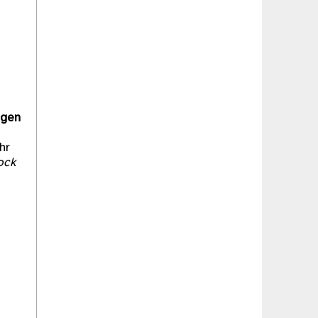
ngen
hr
ock