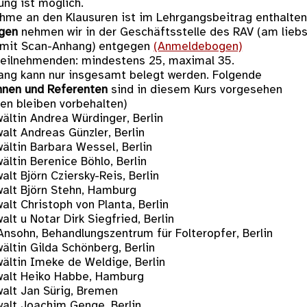
ung ist möglich.
ahme an den Klausuren ist im Lehrgangsbeitrag enthalten
ngen
nehmen wir in der Geschäftsstelle des RAV (am lieb
 mit Scan-Anhang) entgegen
(Anmeldebogen)
Teilnehmenden: mindestens 25, maximal 35.
ang kann nur insgesamt belegt werden. Folgende
nnen und Referenten
sind in diesem Kurs vorgesehen
en bleiben vorbehalten)
ältin Andrea Würdinger, Berlin
alt Andreas Günzler, Berlin
ältin Barbara Wessel, Berlin
ltin Berenice Böhlo, Berlin
lt Björn Cziersky-Reis, Berlin
alt Björn Stehn, Hamburg
lt Christoph von Planta, Berlin
lt u Notar Dirk Siegfried, Berlin
Ansohn, Behandlungszentrum für Folteropfer, Berlin
ältin Gilda Schönberg, Berlin
ältin Imeke de Weldige, Berlin
alt Heiko Habbe, Hamburg
alt Jan Sürig, Bremen
alt Joachim Genge, Berlin