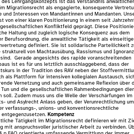
 des Lehrgangskonzepts ist das Verständnis anwaltliche
 im Migrationsrecht als engagierte, konsequente Vertret
e und Interessen von Mandantinnen und Mandanten. Uns
st von einer klaren Positionierung in einem seit Jahrzehn
gesellschaftlichen Konfliktfeld geprägt. Diese Positioni
ische Haltung und zugleich logische Konsequenz aus dem
er Berufsordnung, die anwaltliche Tätigkeit als einseitige
vertretung definiert. Sie ist solidarische Parteilichkeit z
e strukturell von Machtausübung, Rassismus und Ignoran
 sind. Gerade angesichts des rapide voranschreitenden
aus ist es für uns letztlich ausschlaggebend, dass der
tskurs in der Tradition des RAV neben der Stoffvermittl
 als Plattform für intensiven kollegialen Austausch, sic
erende Vernetzung und auch gemeinsame Reflexion über 
h Tun und die gesellschaftlichen Rahmenbedingungen die
n soll. Zudem muss uns die Welle der Verschärfungen im
ts- und Asylrecht Anlass geben, der Verunrechtlichung u
er verfassungs-, unions- und konventionsrechtliche
 entgegenzusetzen.
Kompetenz
liche Tätigkeit im Migrationsrecht definieren wir mit Zie
g mit anspruchsvoller juristischer Arbeit zu verbinden. Ü
14 p FAO orientierte umfassende Vermittlung der immer