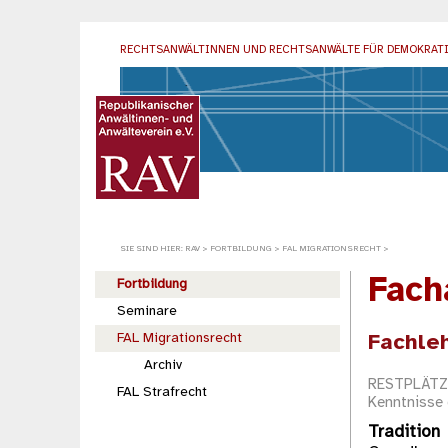
RECHTSANWÄLTINNEN UND RECHTSANWÄLTE
FÜR DEMOKRAT
SIE SIND HIER:
RAV
>
FORTBILDUNG
>
FAL MIGRATIONSRECHT
>
Fach
Fortbildung
Seminare
Fachle
FAL Migrationsrecht
Archiv
RESTPLÄTZE
FAL Strafrecht
Kenntnisse 
Tradition