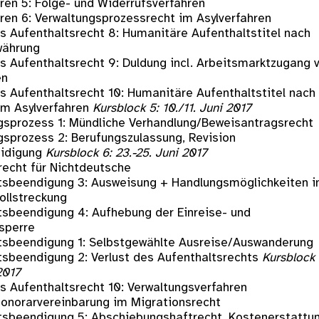
hren 5: Folge- und Widerrufsverfahren
hren 6: Verwaltungsprozessrecht im Asylverfahren
es Aufenthaltsrecht 8: Humanitäre Aufenthaltstitel nach
währung
es Aufenthaltsrecht 9: Duldung incl. Arbeitsmarktzugang 
en
es Aufenthaltsrecht 10: Humanitäre Aufenthaltstitel nach
em Asylverfahren
Kursblock 5: 10./11. Juni 2017
gsprozess 1: Mündliche Verhandlung/Beweisantragsrecht
gsprozess 2: Berufungszulassung, Revision
eidigung
Kursblock 6: 23.-25. Juni 2017
recht für Nichtdeutsche
tsbeendigung 3: Ausweisung + Handlungsmöglichkeiten i
ollstreckung
tsbeendigung 4: Aufhebung der Einreise- und
ssperre
tsbeendigung 1: Selbstgewählte Ausreise/Auswanderung
tsbeendigung 2: Verlust des Aufenthaltsrechts
Kursblock 
 2017
es Aufenthaltsrecht 10: Verwaltungsverfahren
onorarvereinbarung im Migrationsrecht
tsbeendigung 5: Abschiebungshaftrecht, Kostenerstattu