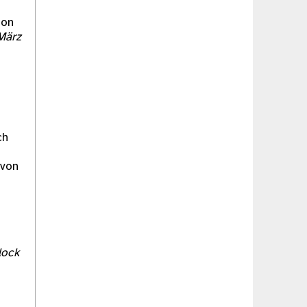
ion
 März
ch
 von
lock