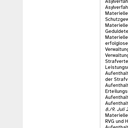
Asylverfa
Asylverfa
Materiell
Schutzge
Materiell
Geduldet
Materiell
erfolglos
Verwaltun
Verwaltun
Strafvert
Leistungs
Aufenthal
der Strafv
Aufenthal
Erteilung
Aufenthal
Aufenthal
8./9. Juli
Materiell
RVG und H
Aufenthal