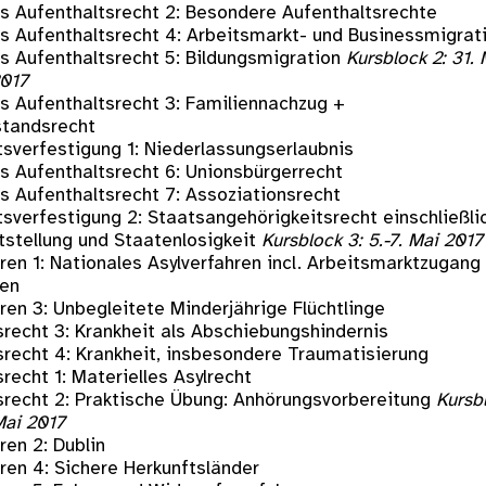
es Aufenthaltsrecht 2: Besondere Aufenthaltsrechte
es Aufenthaltsrecht 4: Arbeitsmarkt- und Businessmigrat
es Aufenthaltsrecht 5: Bildungsmigration
Kursblock 2: 31.
2017
es Aufenthaltsrecht 3: Familiennachzug +
tandsrecht
tsverfestigung 1: Niederlassungserlaubnis
es Aufenthaltsrecht 6: Unionsbürgerrecht
es Aufenthaltsrecht 7: Assoziationsrecht
tsverfestigung 2: Staatsangehörigkeitsrecht einschließli
tstellung und Staatenlosigkeit
Kursblock 3: 5.-7. Mai 2017
ren 1: Nationales Asylverfahren incl. Arbeitsmarktzugang
ten
ren 3: Unbegleitete Minderjährige Flüchtlinge
srecht 3: Krankheit als Abschiebungshindernis
gsrecht 4: Krankheit, insbesondere Traumatisierung
srecht 1: Materielles Asylrecht
gsrecht 2: Praktische Übung: Anhörungsvorbereitung
Kursb
 Mai 2017
ren 2: Dublin
ren 4: Sichere Herkunftsländer