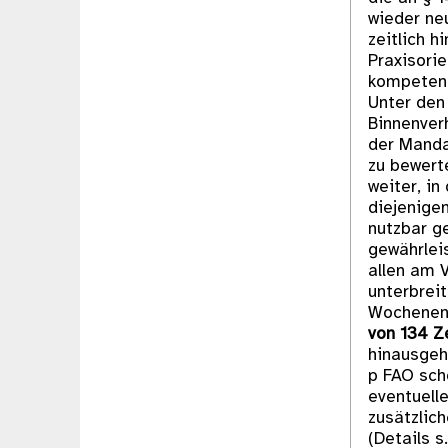
wieder ne
zeitlich 
Praxisori
kompetent
Unter den
Binnenver
der Manda
zu bewert
weiter, in
diejenigen
nutzbar g
gewährlei
allen am V
unterbrei
Wochenend
von 134 Z
hinausgeh
p FAO sch
eventuell
zusätzlic
(Details s.