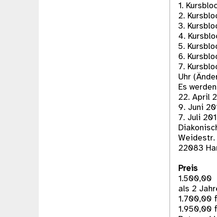
1. Kursblo
2. Kursblo
3. Kursblo
4. Kursblo
5. Kursblo
6. Kursblo
7. Kursblo
Uhr (Ände
Es werden
22. April 
9. Juni 20
7. Juli 20
Diakonisc
Weidestr.
22083 Ha
Preis
1.500,00 
als 2 Jahr
1.700,00 
1.950,00 f