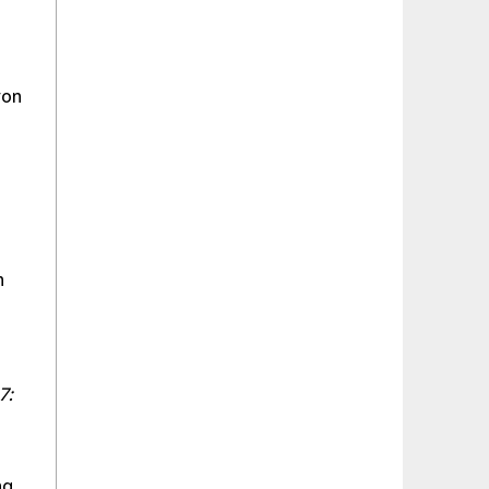
von
n
7:
ng