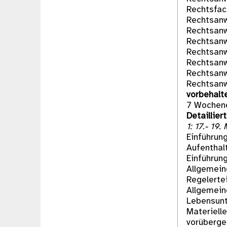
Rechtsfac
Rechtsanw
Rechtsanw
Rechtsanw
Rechtsanw
Rechtsanw
Rechtsanw
Rechtsanw
vorbehalt
7 Wochene
Detaillier
1: 17.- 19.
Einführung
Aufenthal
Einführun
Allgemeine
Regelerte
Allgemein
Lebensunt
Materiell
vorüberge