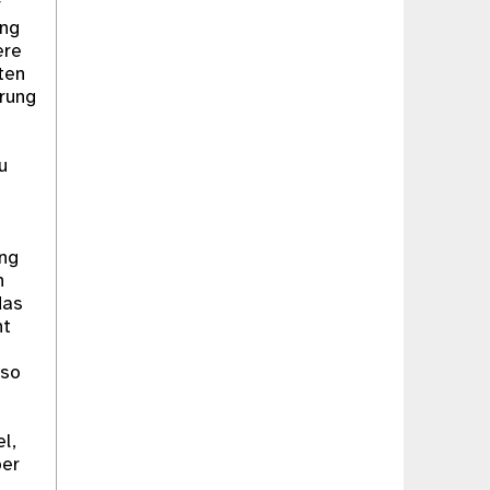
r
ung
ere
ten
erung
u
z
ung
h
das
nt
mso
l,
ber