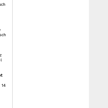
uch
e
sch
z
i
ot
§ 14