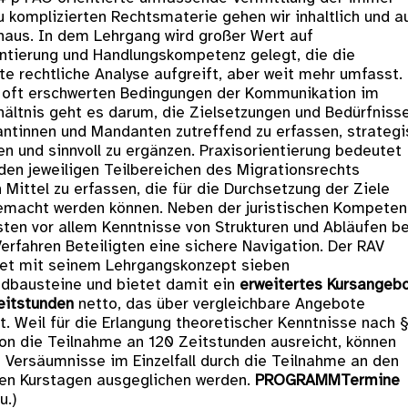
u komplizierten Rechtsmaterie gehen wir inhaltlich und a
hinaus. In dem Lehrgang wird großer Wert auf
entierung und Handlungskompetenz gelegt, die die
e rechtliche Analyse aufgreift, aber weit mehr umfasst.
 oft erschwerten Bedingungen der Kommunikation im
hältnis geht es darum, die Zielsetzungen und Bedürfniss
ntinnen und Mandanten zutreffend zu erfassen, strategi
en und sinnvoll zu ergänzen. Praxisorientierung bedeutet
 den jeweiligen Teilbereichen des Migrationsrechts
 Mittel zu erfassen, die für die Durchsetzung der Ziele
emacht werden können. Neben der juristischen Kompeten
sten vor allem Kenntnisse von Strukturen und Abläufen be
erfahren Beteiligten eine sichere Navigation. Der RAV
tet mit seinem Lehrgangskonzept sieben
bausteine und bietet damit ein
erweitertes Kursangeb
eitstunden
netto, das über vergleichbare Angebote
t. Weil für die Erlangung theoretischer Kenntnisse nach 
on die Teilnahme an 120 Zeitstunden ausreicht, können
e Versäumnisse im Einzelfall durch die Teilnahme an den
hen Kurstagen ausgeglichen werden.
PROGRAMM
Termine
u.)