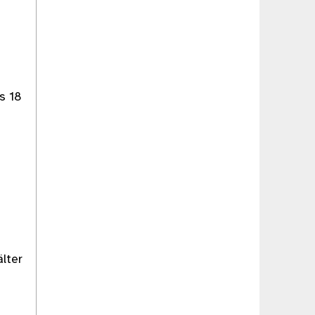
is 18
älter